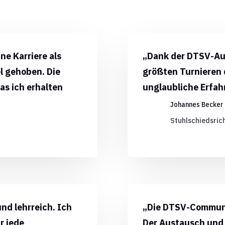
ne Karriere als
„Dank der DTSV-Aus
el gehoben. Die
größten Turnieren d
as ich erhalten
unglaubliche Erfah
Johannes Becker
Stuhlschiedsric
nd lehrreich. Ich
„Die DTSV-Communit
r jede
Der Austausch und 