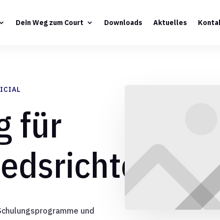
Dein Weg zum Court
Downloads
Aktuelles
Konta
ICIAL
g für
edsrichter
 Schulungsprogramme und